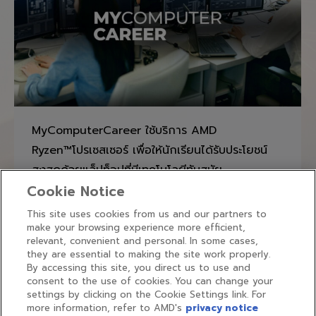
MyComputerCareer ใช้บริการ AMD
Ryzen™โปรเซสเซอร์ เพื่อให้นักเรียนได้รับประโยชน์
สูงสุดด้วยแล็ปท็อปที่มีเทคโนโลยีทันสมัย
ประสิทธิภาพเต็มเปี่ยม น่าเชื่อถือและคุ้มค่า เหมาะ
Cookie Notice
สำหรับการเรียนการสอนด้านIT
This site uses cookies from us and our partners to
make your browsing experience more efficient,
กรณีศึกษา
By
amdthailand
20/08/2020
relevant, convenient and personal. In some cases,
they are essential to making the site work properly.
ลองอ่านกรณีศึกษาของ MyComputerCareer ที่ส่ง
By accessing this site, you direct us to use and
มอบคอมพิวเตอ…
consent to the use of cookies. You can change your
settings by clicking on the Cookie Settings link. For
more information, refer to AMD's
privacy notice