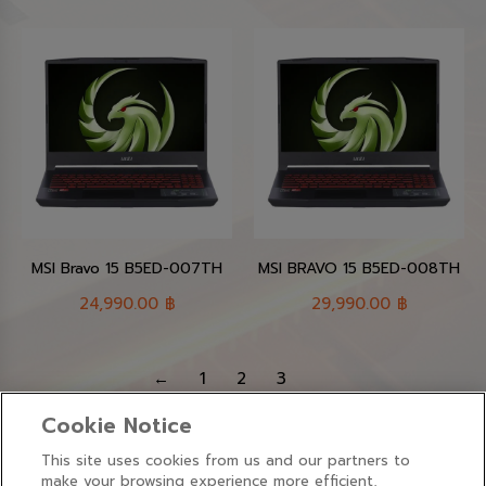
MSI Bravo 15 B5ED-007TH
MSI BRAVO 15 B5ED-008TH
24,990.00
฿
29,990.00
฿
←
1
2
3
Cookie Notice
This site uses cookies from us and our partners to
make your browsing experience more efficient,