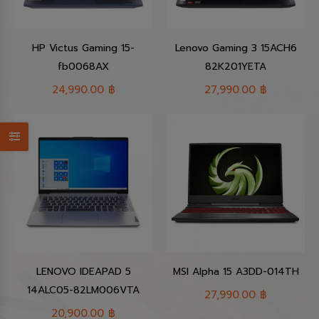
HP Victus Gaming 15-
Lenovo Gaming 3 15ACH6
fb0068AX
82K201YETA
24,990.00
฿
27,990.00
฿
LENOVO IDEAPAD 5
MSI Alpha 15 A3DD-014TH
14ALC05-82LM006VTA
27,990.00
฿
20,900.00
฿