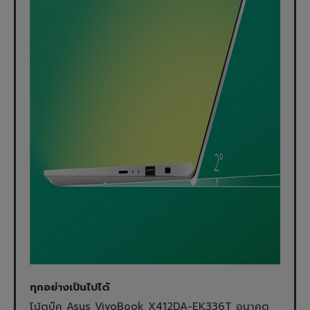
ทุกอย่างเป็นไปได้
โน้ตบุ๊ค Asus VivoBook X412DA-EK336T อนาคต