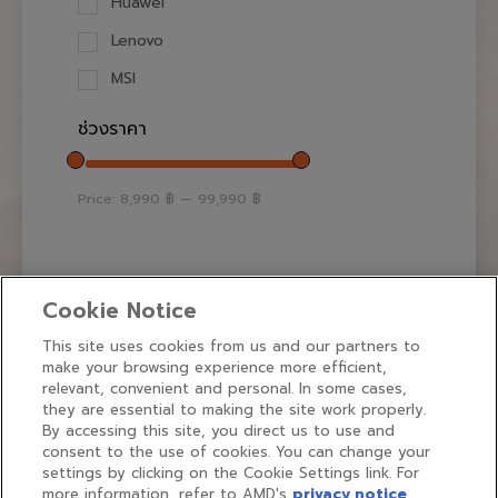
Huawei
Lenovo
MSI
ช่วงราคา
Price:
8,990 ฿
—
99,990 ฿
Cookie Notice
This site uses cookies from us and our partners to
make your browsing experience more efficient,
relevant, convenient and personal. In some cases,
they are essential to making the site work properly.
By accessing this site, you direct us to use and
Find us on:
consent to the use of cookies. You can change your
Face
settings by clicking on the Cookie Settings link. For
more information, refer to AMD's
privacy notice
page