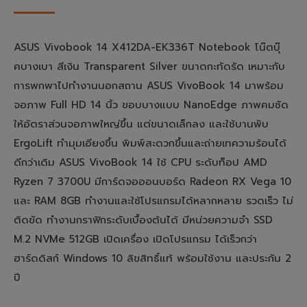
ASUS Vivobook 14 X412DA-EK336T Notebook โน๊ตบุ๊
คบางเบา สีเงิน Transparent Silver ขนาดกะทัดรัด เหมาะกับ
การพกพาไปทำงานนอกสถาน ASUS VivoBook 14 มาพร้อม
จอภาพ Full HD 14 นิ้ว ขอบบางแบบ NanoEdge ภาพคมชัด
ให้อัตราส่วนจอภาพใหญ่ขึ้น แต่ขนาดเล็กลง และใช้บานพับ
ErgoLift ทำมุมเอียงขึ้น พิมพ์สะดวกขึ้นและถ่ายเทความร้อนได้
ดีกว่าเดิม ASUS VivoBook 14 ใช้ CPU ระดับท็อป AMD
Ryzen 7 3700U มีการ์ดจอออนบอร์ด Radeon RX Vega 10
และ RAM 8GB ทำงานและใช้โปรแกรมได้หลากหลาย รวดเร็ว ไม่
ติดขัด ทำงานกราฟิกระดับเบื้องต้นได้ มีหน่วยความจำ SSD
M.2 NVMe 512GB เปิดเครื่อง เปิดโปรแกรม ได้เร็วกว่า
ฮาร์ดดิสก์ Windows 10 ลิขสิทธิ์แท้ พร้อมใช้งาน และประกัน 2
ปี