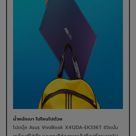
น้ำหนักเบา ไปไหนไปด้วย
โน้ตบุ๊ค Asus VivoBook X412DA-EK336T ชีวิตนั้น