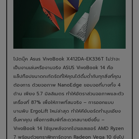
โน้ตบุ๊ค Asus VivoBook X412DA-EK336T ไม่ว่าจะ
เป็นงานเล่นหรืองานจริง ASUS VivoBook 14 คือ
แล็ปท็อปขนาดกะทัดรัดที่ให้คุณได้ดื่มด่ำกับทุกสิ่งที่คุณ
ต้องการ ด้วยจอภาพ NanoEdge ขอบจอที่บางทั้ง 4
ด้าน เพียง 5.7 มิลลิเมตร ทำให้อัตราส่วนจอภาพและตัว
เครื่องที่ 87% เพื่อให้ภาพที่สมจริง – การออกแบบ
บานพับ ErgoLift ใหม่ล่าสุด ทำให้คีย์บอร์ดทำมุมเอียง
ขึ้นหาคุณ เพื่อการพิมพ์ที่สะดวกสบายยิ่งขึ้น –
VivoBook 14 ใช้ขุมพลังจากโปรเซสเซอร์ AMD Ryzen
7 พร้อมด้วยกราฟิกการ์ดจาก Radeon Vega 10 ยิ่งไป