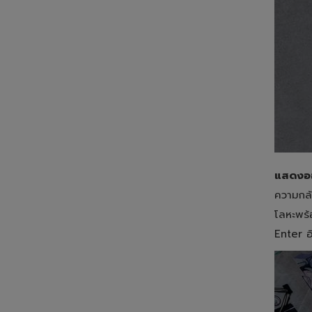
แสดงออ
ความกล้
โลหะพร้
Enter อ