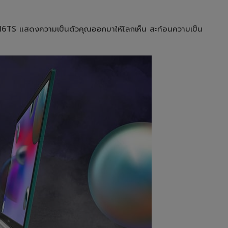
Q016TS แสดงความเป็นตัวคุณออกมาให้โลกเห็น สะท้อนความเป็น