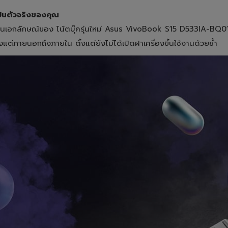
่เป็นตัวจริงของคุณ
่เป็นเอกลักษณ์ของ โน้ตบุ๊ครุ่นใหม่ Asus VivoBook S15 D533IA-B
งแต่ภายนอกถึงภายใน ตั้งแต่ยังไม่ได้เปิดฝาเครื่องขึ้นใช้งานด้วยซ้ำ