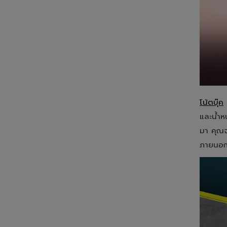
โน้ตบุ๊ค
และน้ำห
มา คุณจ
ภายนอ