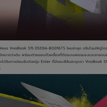
Asus VivoBook S15 D533IA-BQ016TS ใหม่ล่าสุด ปรับโฉมให้ดูโดดเด่น
นักเบากว่าเดิม พร้อมด้วยขอบตัวเครื่องที่ตัดแบบเพชรและลวดลายบนพื้น
ะได้รับการต้อนรับด้วยปุ่ม Enter ที่มีขอบสีสันสะดุดตา VivoBook 
ก