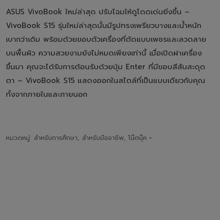
ASUS VivoBook ใหม่ล่าสุด ปรับโฉมให้ดูโดดเด่นยิ่งขึ้น –
VivoBook S15 รุ่นใหม่ล่าสุดนั้นมีรูปทรงเพรียวบางและน้ำหนัก
เบากว่าเดิม พร้อมด้วยขอบตัวเครื่องที่ตัดแบบเพชรและลวดลาย
บนพื้นผิว ความสวยงามยังไม่หมดเพียงเท่านี้ เมื่อเปิดฝาเครื่อง
ขึ้นมา คุณจะได้รับการต้อนรับด้วยปุ่ม Enter ที่มีขอบสีสันสะดุด
ตา – VivoBook S15 แสดงออกในสไตล์ที่เป็นแบบเดียวกับคุณ
ทั้งจากภายในและภายนอก
หมวดหมู่:
สำหรับการศึกษา
,
สำหรับมืออาชีพ
,
โน๊ตบุ๊ค