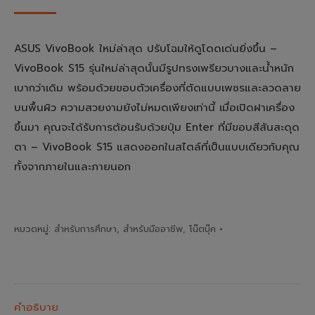
ASUS VivoBook ใหม่ล่าสุด ปรับโฉมให้ดูโดดเด่นยิ่งขึ้น –
VivoBook S15 รุ่นใหม่ล่าสุดนั้นมีรูปทรงเพรียวบางและน้ำหนัก
เบากว่าเดิม พร้อมด้วยขอบตัวเครื่องที่ตัดแบบเพชรและลวดลาย
บนพื้นผิว ความสวยงามยังไม่หมดเพียงเท่านี้ เมื่อเปิดฝาเครื่อง
ขึ้นมา คุณจะได้รับการต้อนรับด้วยปุ่ม Enter ที่มีขอบสีสันสะดุด
ตา – VivoBook S15 แสดงออกในสไตล์ที่เป็นแบบเดียวกับคุณ
ทั้งจากภายในและภายนอก
หมวดหมู่:
สำหรับการศึกษา
,
สำหรับมืออาชีพ
,
โน๊ตบุ๊ค
คำอธิบาย