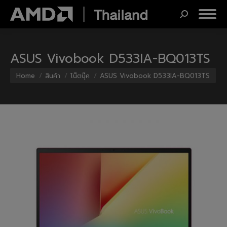
Search:
ASUS Vivobook D533IA-BQ013TS
You are here:
Home
สินค้า
โน๊ตบุ๊ค
ASUS Vivobook D533IA-BQ013TS