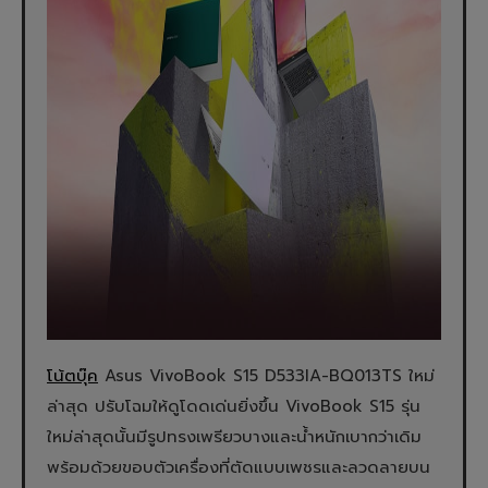
โน้ตบุ๊ค
Asus VivoBook S15 D533IA-BQ013TS ใหม่
ล่าสุด ปรับโฉมให้ดูโดดเด่นยิ่งขึ้น VivoBook S15 รุ่น
ใหม่ล่าสุดนั้นมีรูปทรงเพรียวบางและน้ำหนักเบากว่าเดิม
พร้อมด้วยขอบตัวเครื่องที่ตัดแบบเพชรและลวดลายบน