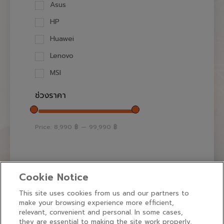
Asus
HP
Huawei
Lenovo
MSI
ช่วงราคา
Price:
8,990 ฿
—
99,990 ฿
Cookie Notice
This site uses cookies from us and our partners to
make your browsing experience more efficient,
relevant, convenient and personal. In some cases,
they are essential to making the site work properly.