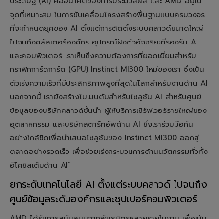
ประดิษฐ์ (AI) คืออนาคตของการประมวลผล และ AMD อยู่ใน
จุดที่เหมาะสม ในการขับเคลื่อนโครงสร้างพื้นฐานแบบครบวงจร
ที่จะกำหนดยุคของ AI ตั้งแต่การติดตั้งระบบคลาวด์ขนาดใหญ่
ไปจนถึงคลัสเตอร์องค์กร อุปกรณ์ฝังตัวอัจฉริยะที่รองรับ AI
และคอมพิวเตอร์ เราเห็นถึงความต้องการที่ยอดเยี่ยมสำหรับ
กราฟิกการ์ดการ์ด (GPU) Instinct MI300 ใหม่ของเรา ซึ่งเป็น
ตัวเร่งความเร็วที่มีประสิทธิภาพสูงที่สุดในโลกสำหรับงานด้าน AI
นอกจากนี้ เรายังสร้างโมเมนตัมสำหรับโซลูชัน AI สำหรับศูนย์
ข้อมูลของบริษัทคลาวด์ชั้นนำ ผู้ให้บริการเซิร์ฟเวอร์รายใหญ่ของ
อุตสาหกรรม และบริษัทสตาร์ทอัพด้าน AI ซึ่งเราร่วมมือกัน
อย่างใกล้ชิดเพื่อนำเสนอโซลูชันของ Instinct MI300 ออกสู่
ตลาดอย่างรวดเร็ว เพื่อช่วยเร่งกระบวนการด้านนวัตกรรมทั่วทั้ง
อีโคซิสเต็มด้าน AI”
ยกระดับเทคโนโลยี AI ตั้งแต่ระบบคลาวด์ ไปจนถึง
ศูนย์ข้อมูลระดับองค์กรและซุปเปอร์คอมพิวเตอร์
AMD ได้รับการสนับสนุนจากพันธมิตรหลายรายในงาน เพื่อเน้น